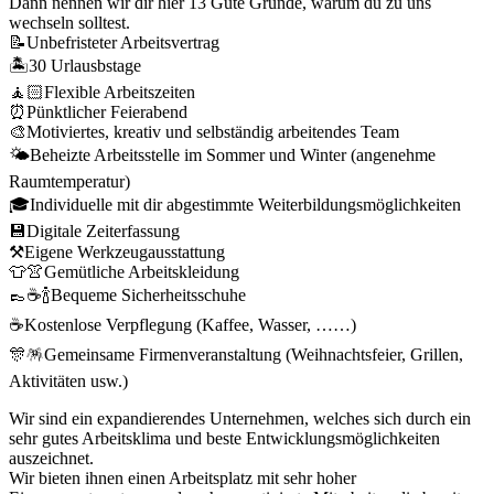
Dann nennen wir dir hier 13 Gute Gründe, warum du zu uns
wechseln solltest.
📝Unbefristeter Arbeitsvertrag
🏝️30 Urlausbstage
🧘🏻Flexible Arbeitszeiten
⏰Pünktlicher Feierabend
🎨Motiviertes, kreativ und selbständig arbeitendes Team
🌤️Beheizte Arbeitsstelle im Sommer und Winter (angenehme
Raumtemperatur)
🎓Individuelle mit dir abgestimmte Weiterbildungsmöglichkeiten
💾Digitale Zeiterfassung
⚒️Eigene Werkzeugausstattung
👕👚Gemütliche Arbeitskleidung
👞☕️🍾Bequeme Sicherheitsschuhe
☕️Kostenlose Verpflegung (Kaffee, Wasser, ……)
🎊🪅Gemeinsame Firmenveranstaltung (Weihnachtsfeier, Grillen,
Aktivitäten usw.)
Wir sind ein expandierendes Unternehmen, welches sich durch ein
sehr gutes Arbeitsklima und beste Entwicklungsmöglichkeiten
auszeichnet.
Wir bieten ihnen einen Arbeitsplatz mit sehr hoher