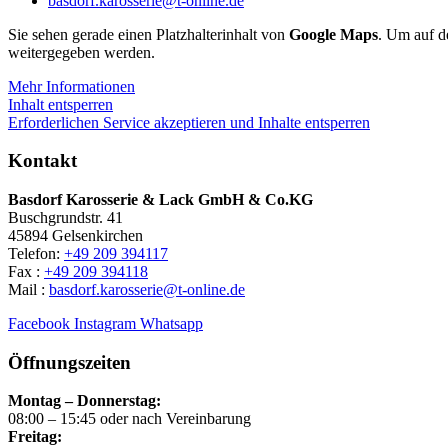
basdorf.karosserie@t-online.de
Sie sehen gerade einen Platzhalterinhalt von
Google Maps
. Um auf de
weitergegeben werden.
Mehr Informationen
Inhalt entsperren
Erforderlichen Service akzeptieren und Inhalte entsperren
Kontakt
Basdorf Karosserie & Lack GmbH & Co.KG
Buschgrundstr. 41
45894 Gelsenkirchen
Telefon:
+49 209 394117
Fax :
+49 209 394118
Mail :
basdorf.karosserie@t-online.de
Facebook
Instagram
Whatsapp
Öffnungszeiten
Montag – Donnerstag:
08:00 – 15:45 oder nach Vereinbarung
Freitag: